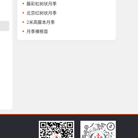
藤彩虹树状月季
北京红树状月季
2米高藤本月季
月季裸根苗