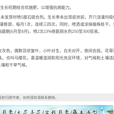
秋生长旺期给合欢施肥，以增强抗病能力。
尚未发芽时喷5度石硫合剂。生长季未出现症状前，开穴浇灌内吸
倍液浇灌根部，每月1次，连续三四次。同时，喷洒或涂抹植株枝干，
(6月至8月)，喷2次23%络氨铜水剂250至300倍液。
皮灰色，偶数羽状复叶，小叶对生，白天对开，夜间合拢。花萼
具。也叫马缨花。喜温暖湿润和阳光充足环境，对气候和土壤适
土壤和干旱气候。
版权归原作者，如有侵权请联系删除。