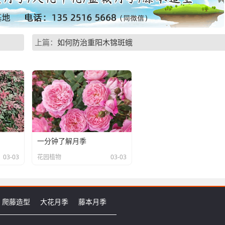
上篇：
如何防治重阳木锦斑蛾
一分钟了解月季
03-03
花园植物
03-03
爬藤造型
大花月季
藤本月季