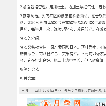
2.加强栽培管理。定期松土，增加土壤通气性，春
3.药剂防治。对感病区的健康植株要预防，在合欢
剂，如50％托布津500倍液或50%代森铵400
用药，每半月一次，连喷3至4次，效果较好。在发病盛期
合欢的介绍：
合欢又名夜合树。原产我国和日本。落叶乔木，树
瓣黄绿色，花丝粉红色，荚果扁平。木材可以做家
强，宜在排水良好、肥沃土壤中生长，但也耐瘠薄
标签：
合欢
相关文章：
声明
：月季网致力月季产业，部分文字和图片来源网络，