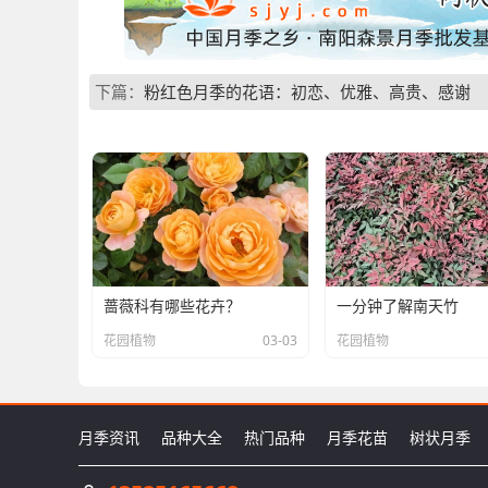
下篇：
粉红色月季的花语：初恋、优雅、高贵、感谢
蔷薇科有哪些花卉？
一分钟了解南天竹
花园植物
03-03
花园植物
月季资讯
品种大全
热门品种
月季花苗
树状月季