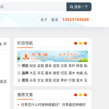
搜索一下
13525165668
关于
联系
栏目导航
①
供应
树状
盆栽
藤本
造型
古桩
青杆
种苗
新品
②
品种
大花
丰花
藤本
微型
切花
灌木
地被
名库
③
资讯
头条
文化
景观
花家
养护
行情
苗木
玉兰
缝涂
推荐文章
月季花什么时候种植最好？月季最佳种植时