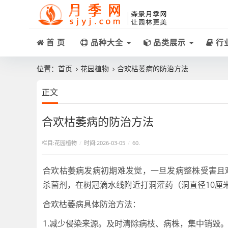
首 页
品种大全
品类展示
行
位置：
首页
花园植物
合欢枯萎病的防治方法
正文
合欢枯萎病的防治方法
栏目:
花园植物
/
时间:2026-03-05
/
60.
合欢枯萎病发病初期难发觉，一旦发病整株受害且
杀菌剂，在树冠滴水线附近打洞灌药（洞直径10厘
合欢枯萎病具体防治方法：
1.减少侵染来源。及时清除病枝、病株，集中销毁。