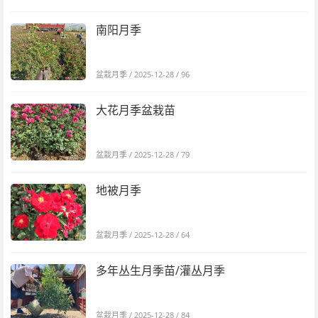
南阳月季
盆栽月季
/ 2025-12-28 / 96
大花月季盆栽苗
盆栽月季
/ 2025-12-28 / 79
地被月季
盆栽月季
/ 2025-12-28 / 64
多年丛生月季苗/灌丛月季
盆栽月季
/ 2025-12-28 / 84