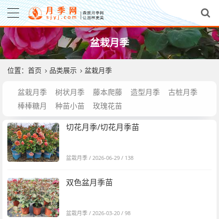
盆栽月季
位置：
首页
品类展示
盆栽月季
盆栽月季
树状月季
藤本爬藤
造型月季
古桩月季
棒棒糖月
种苗小苗
玫瑰花苗
切花月季/切花月季苗
盆栽月季
/ 2026-06-29 / 138
双色盆月季苗
盆栽月季
/ 2026-03-20 / 98