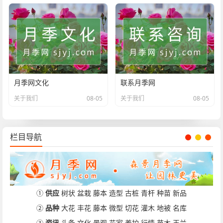
月季网文化
联系月季网
关于我们
08-05
关于我们
08-05
栏目导航
①
供应
树状
盆栽
藤本
造型
古桩
青杆
种苗
新品
②
品种
大花
丰花
藤本
微型
切花
灌木
地被
名库
③
资讯
头条
文化
景观
花家
养护
行情
苗木
玉兰