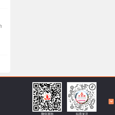
为
微信添加
抖音关注