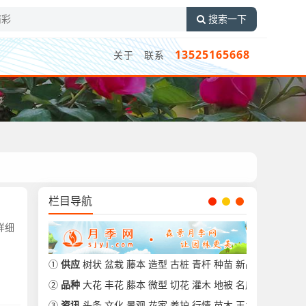
搜索一下
13525165668
关于
联系
栏目导航
详细
①
供应
树状
盆栽
藤本
造型
古桩
青杆
种苗
新品
②
品种
大花
丰花
藤本
微型
切花
灌木
地被
名库
③
资讯
头条
文化
景观
花家
养护
行情
苗木
玉兰