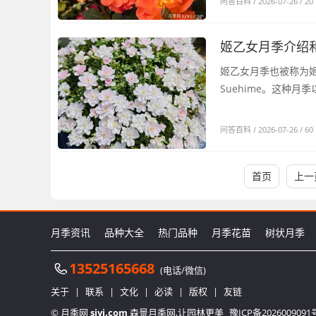
问答百科
/ 2026-07-26 / 20
姬乙女月季介绍
姬乙女月季也被称为姬
Suehime。这种月
问答百科
/ 2026-07-26 / 60
首页
上一
月季资讯
品种大全
热门品种
月季花苗
树状月季
13525165668
(电话/微信)
关于
|
联系
|
文化
|
必读
|
版权
|
友链
© 月季网
sjyj.com
森景月季网,让园林更美
豫ICP备2026009091