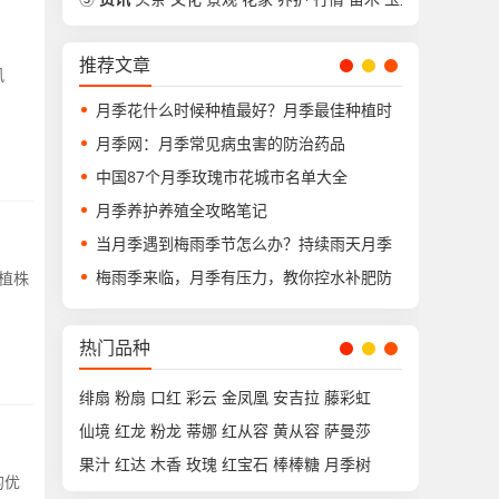
推荐文章
风
月季花什么时候种植最好？月季最佳种植时
月季网：月季常见病虫害的防治药品
中国87个月季玫瑰市花城市名单大全
月季养护养殖全攻略笔记
当月季遇到梅雨季节怎么办？持续雨天月季
梅雨季来临，月季有压力，教你控水补肥防
植株
热门品种
绯扇
粉扇
口红
彩云
金凤凰
安吉拉
藤彩虹
仙境
红龙
粉龙
蒂娜
红从容
黄从容
萨曼莎
果汁
红达
木香
玫瑰
红宝石
棒棒糖
月季树
的优