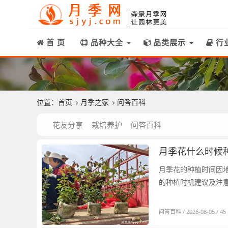
首 页
品种大全
品类展示
行
位置：
首页
月季之家
问答百科
花友分享
栽培养护
问答百科
月季花什么时候
月季花的种植时间因地
问答百科
/ 2026-08-05 / 45