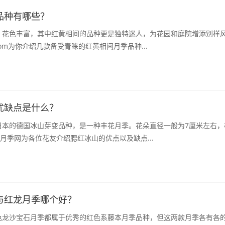
品种有哪些？
，花色丰富，其中红黄相间的品种更是独特迷人，为花园和庭院增添别样
.com为你介绍几款备受青睐的红黄相间月季品种...
优缺点是什么？
日本的德国冰山芽变品种，是一种丰花月季。花朵直径一般为7厘米左右，
。月季网为各位花友介绍腮红冰山的优点以及缺点...
与红龙月季哪个好？
色龙沙宝石月季都属于优秀的红色系藤本月季品种，但这两款月季各有各