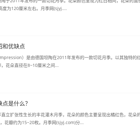
陶于2011年发布的一款切花月季。花朵颜色呈现为红白相间，花朵的直
为120厘米左右。月季网(sjyj....
绍和优缺点
 Impression）是由德国坦陶在2011年发布的一款切花月季。以其独特的
花朵直径在8~10厘米之间...
缺点是什么？
半直立扩张性生长的丰花灌木月季，花朵的颜色主要呈现出橘红色，花朵
瓣约为15~20枚。月季网(sjyj.com)分...