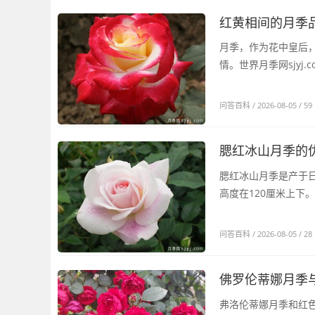
红黄相间的月季
月季，作为花中皇后
情。世界月季网sjyj
问答百科
/ 2026-08-05 / 59
腮红冰山月季的
腮红冰山月季是产于
高度在120厘米上下
问答百科
/ 2026-08-05 / 28
佛罗伦蒂娜月季
弗洛伦蒂娜月季和红