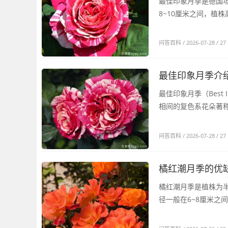
最佳印象月季是德国坦
8~10厘米之间，植株高度
问答百科
/ 2026-07-28 / 27
最佳印象月季介
最佳印象月季（Best
相间的复色系花朵著称，
问答百科
/ 2026-07-28 / 27
橘红潮月季的优
橘红潮月季是植株为
径一般在6~8厘米之间，花