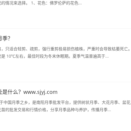
势，我们可以根据自己的情况来选择。 1、花色：佛罗伦萨的花色...
月季？
剪，只适合轻剪、疏剪，强行重剪极易损伤植株，严重时会导致枯萎死亡
是 10℃左右，最佳时段为冬末休眠期。夏季气温普遍高于...
什么？www.sjyj.com
位于中国月季之乡，是南阳月季批发平台，提供树状月季、大花月季、盆花
苗的批发交易和行情价格，分享月季品种与养护，传播月季...