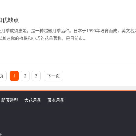
和优缺点
月季或须惠姬，是一种超微月季品种。日本于1990年培育而成，英文名
季以其迷你的植株和小巧的花朵著称，是目前市...
页
1
2
3
下一页
爬藤造型
大花月季
藤本月季
号