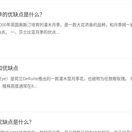
季的优缺点是什么？
000年英国奥斯汀培育的灌木月季，是一款大花浓香的品种，和月季网一
解沙士比亚月季的优缺点。 一、莎士比亚月季的优点...
和优缺点
Eye）是荷兰DeRuite推出的一款灌木型月季花，也被称为伦敦眼玫瑰。 伦敦
株形态：植株高度通常在8...
优缺点是什么？