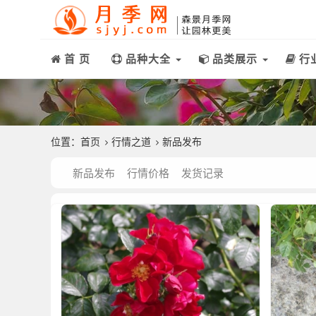
首 页
品种大全
品类展示
行
位置：
首页
行情之道
新品发布
新品发布
行情价格
发货记录