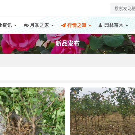
业资讯
月季之家
行情之道
园林苗木
新品发布