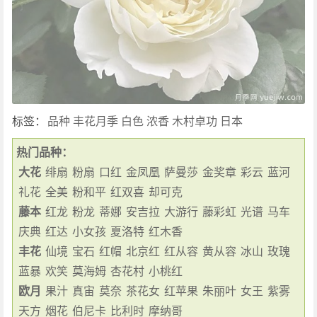
标签：
品种
丰花月季
白色
浓香
木村卓功
日本
热门品种：
大花
绯扇
粉扇
口红
金凤凰
萨曼莎
金奖章
彩云
蓝河
礼花
全美
粉和平
红双喜
却可克
藤本
红龙
粉龙
蒂娜
安吉拉
大游行
藤彩虹
光谱
马车
庆典
红达
小女孩
夏洛特
红木香
丰花
仙境
宝石
红帽
北京红
红从容
黄从容
冰山
玫瑰
蓝暴
欢笑
莫海姆
杏花村
小桃红
欧月
果汁
真宙
莫奈
茶花女
红苹果
朱丽叶
女王
紫雾
天方
烟花
伯尼卡
比利时
摩纳哥