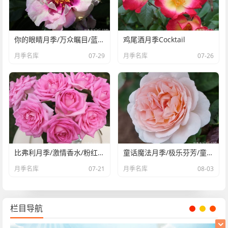
你的眼睛月季/万众瞩目/蓝眼睛Eyes for You
鸡尾酒月季Cocktail
月季名库
07-29
月季名库
07-26
比弗利月季/激情香水/粉红完美/索菲达旺Beverly
童话魔法月季/极乐芬芳/童话神奇/布利斯香水Fairytal
月季名库
07-21
月季名库
08-03
栏目导航