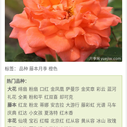
标签：
品种
藤本月季
橙色
热门品种：
大花
绯扇
粉扇
口红
金凤凰
萨曼莎
金奖章
彩云
蓝河
礼花
全美
粉和平
红双喜
却可克
藤本
红龙
粉龙
蒂娜
安吉拉
大游行
藤彩虹
光谱
马车
庆典
红达
小女孩
夏洛特
红木香
丰花
仙境
宝石
红帽
北京红
红从容
黄从容
冰山
玫瑰