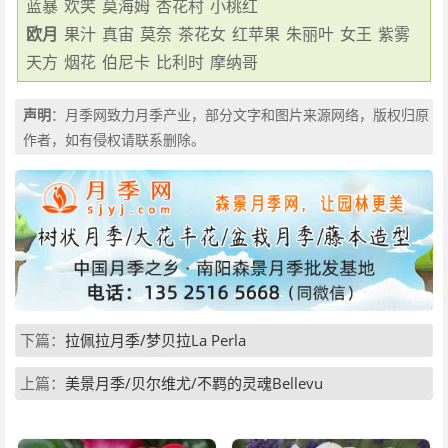
蓝暴
欢笑
莫海姆
杏花村
小桃红
欧月
果汁
真宙
莫奈
茶花女
红苹果
朱丽叶
女王
紫雾
天方
烟花
伯尼卡
比利时
摩纳哥
声明
：月季网致力月季产业，部分文字和图片来源网络，版权归原
作者，如有侵权请联系删除。
下篇：
拉佩拉月季/梦贝拉La Perla
上篇：
美景月季/贝尔维尤/不羁的灵魂Bellevu