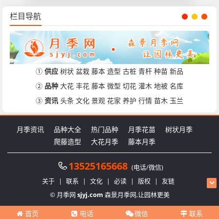
栏目导航
①
供应
树状
盆栽
藤本
造型
古桩
青杆
种苗
新品
②
品种
大花
丰花
藤本
微型
切花
灌木
地被
名库
③
资讯
头条
文化
景观
花家
养护
行情
苗木
玉兰
月季资讯
品种大全
热门品种
月季花苗
树状月季
爬藤造型
大花月季
藤本月季
13525165668
(电话/微信)
关于
|
联系
|
文化
|
必读
|
版权
|
友链
© 月季网
sjyj.com
森景月季网,让园林更美
首页
电话
微信
联系