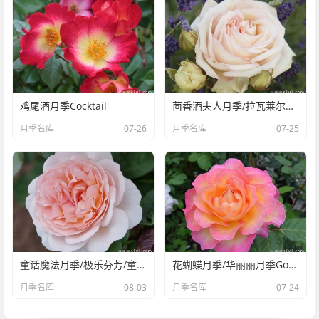
鸡尾酒月季Cocktail
茴香酒夫人月季/拉瓦莱尔夫人/宏伟芬芳Madame Anis
月季名库
07-26
月季名库
07-25
童话魔法月季/极乐芬芳/童话神奇/布利斯香水Fairytal
花蝴蝶月季/华丽丽月季Gorgeous
月季名库
08-03
月季名库
07-24