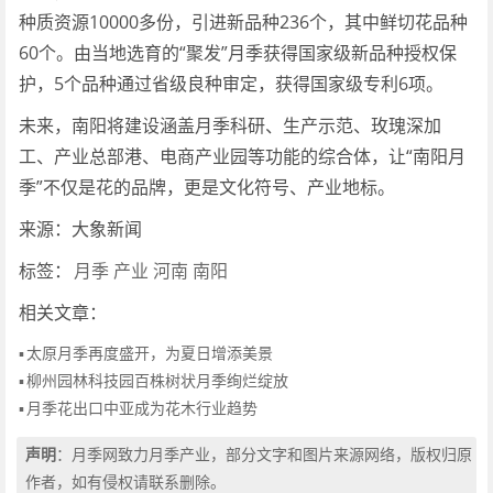
种质资源10000多份，引进新品种236个，其中鲜切花品种
60个。由当地选育的“聚发”月季获得国家级新品种授权保
护，5个品种通过省级良种审定，获得国家级专利6项。
未来，南阳将建设涵盖月季科研、生产示范、玫瑰深加
工、产业总部港、电商产业园等功能的综合体，让“南阳月
季”不仅是花的品牌，更是文化符号、产业地标。
来源：大象新闻
标签：
月季
产业
河南
南阳
相关文章：
▪
太原月季再度盛开，为夏日增添美景
▪
柳州园林科技园百株树状月季绚烂绽放
▪
月季花出口中亚成为花木行业趋势
声明
：月季网致力月季产业，部分文字和图片来源网络，版权归原
作者，如有侵权请联系删除。