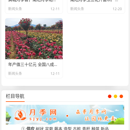
新闻头条
12-11
新闻头条
12-20
年产值三十亿元 全国八成月季来自南阳
新闻头条
12-11
栏目导航
①
供应
树状
盆栽
藤本
造型
古桩
青杆
种苗
新品