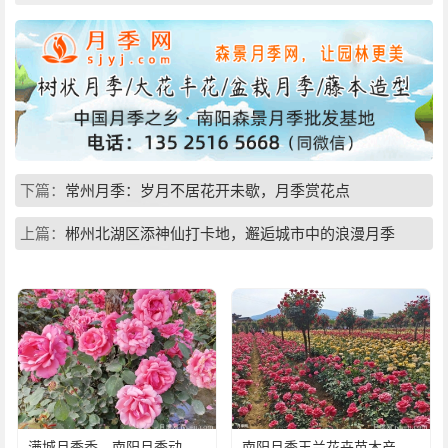
下篇：
常州月季：岁月不居花开未歇，月季赏花点
上篇：
郴州北湖区添神仙打卡地，邂逅城市中的浪漫月季
满城月季香，南阳月季动了花心思
南阳月季玉兰花卉苗木产业发展状况调查