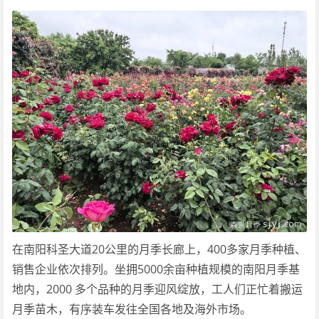
在南阳科圣大道20公里的月季长廊上，400多家月季种植、
销售企业依次排列。坐拥5000余亩种植规模的南阳月季基
地内，2000 多个品种的月季迎风绽放，工人们正忙着搬运
月季苗木，有序装车发往全国各地及海外市场。