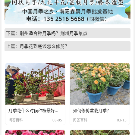
下篇：
荆州适合种月季吗？荆州月季景点
上篇：
月季花到底该怎么修剪？
月季花什么时候种植最好？月季最佳种植时间
如何修剪盆栽月季？
问答百科
08-05
问答百科
03-13