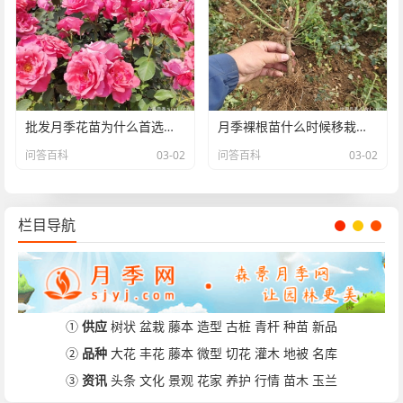
批发月季花苗为什么首选南阳？
月季裸根苗什么时候移栽合适？南阳月季告诉你
问答百科
03-02
问答百科
03-02
栏目导航
①
供应
树状
盆栽
藤本
造型
古桩
青杆
种苗
新品
②
品种
大花
丰花
藤本
微型
切花
灌木
地被
名库
③
资讯
头条
文化
景观
花家
养护
行情
苗木
玉兰