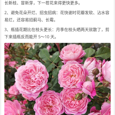
长新枝、冒新芽，下一茬花来得更快更多。
2、避免花朵开烂、招虫招病：花快谢时花瓣发软、沾水容
易烂，还容易招蓟马、长霉。
3、瓶插花期比在枝头更长：月季在枝头晒两天就散了，剪
下来插瓶反而能开 5～10 天。