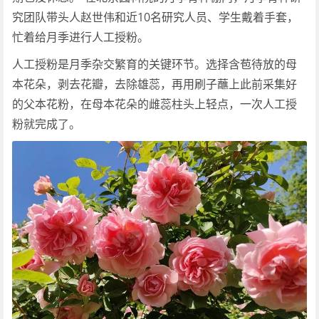
究团队带头人赵世伟和近10名研究人员、学生戴着手套，
忙着给月季进行人工授粉。
人工授粉是月季杂交繁育的关键环节。选择含苞待放的母
本花朵，剥去花瓣，去除雄蕊，再用刷子蘸上此前采集好
的父本花粉，在母本花朵的雌蕊柱头上轻点，一次人工授
粉就完成了。