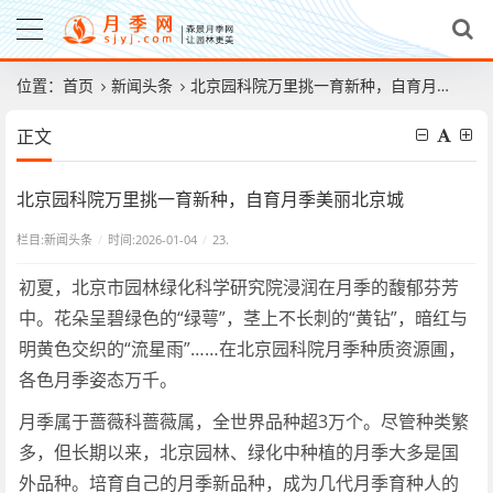
位置：
首页
新闻头条
北京园科院万里挑一育新种，自育月季美丽北京城
正文
北京园科院万里挑一育新种，自育月季美丽北京城
栏目:
新闻头条
/
时间:2026-01-04
/
23.
初夏，北京市园林绿化科学研究院浸润在月季的馥郁芬芳
中。花朵呈碧绿色的“绿萼”，茎上不长刺的“黄钻”，暗红与
明黄色交织的“流星雨”……在北京园科院月季种质资源圃，
各色月季姿态万千。
月季属于蔷薇科蔷薇属，全世界品种超3万个。尽管种类繁
多，但长期以来，北京园林、绿化中种植的月季大多是国
外品种。培育自己的月季新品种，成为几代月季育种人的