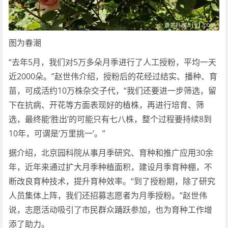
图为春潮
“去年5月，我们对5万多朵月季进行了人工授粉，平均一天
近2000朵。”赵世伟介绍，授粉后的花经过结实、播种、育
苗，可成活约10万株杂交子代，“我们还要进一步筛选，留
下在抗病、开花等方面表现好的植株，再进行培育、筛
选，最终能‘胜出’的可能只有七八株，整个过程要持续8到
10年，可谓是‘万里挑一’。”
据介绍，北京园科院从事月季研究、育种和推广应用30余
年，近年来通过扩大月季种植面积，建设月季育种棚，不
断改良育种技术，提升育种效率。“到了授粉期，除了研究
人员集体上阵，我们还招募志愿者为月季授粉。”赵世伟
说，志愿活动吸引了市民群众踊跃参加，也为育种工作增
添了助力。