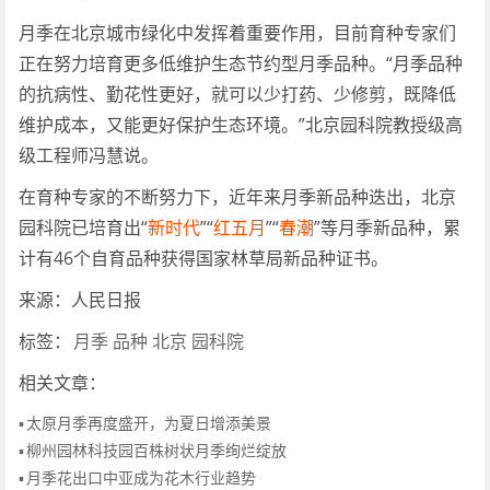
月季在北京城市绿化中发挥着重要作用，目前育种专家们
正在努力培育更多低维护生态节约型月季品种。“月季品种
的抗病性、勤花性更好，就可以少打药、少修剪，既降低
维护成本，又能更好保护生态环境。”北京园科院教授级高
级工程师冯慧说。
在育种专家的不断努力下，近年来月季新品种迭出，北京
园科院已培育出“
新时代
”“
红五月
”“
春潮
”等月季新品种，累
计有46个自育品种获得国家林草局新品种证书。
来源：人民日报
标签：
月季
品种
北京
园科院
相关文章：
▪
太原月季再度盛开，为夏日增添美景
▪
柳州园林科技园百株树状月季绚烂绽放
▪
月季花出口中亚成为花木行业趋势