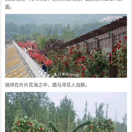
面。
徜徉在片片花海之中，踏马寻花人自醉。