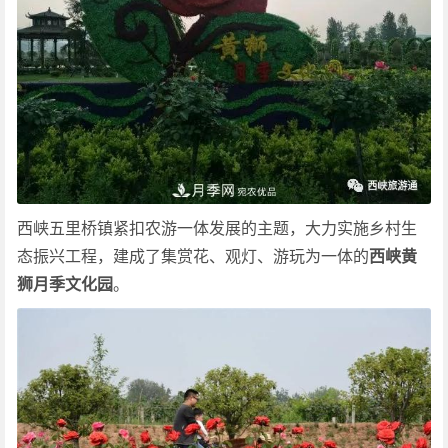
西峡五里桥镇紧扣农游一体发展的主题，大力实施乡村生
态振兴工程，建成了集赏花、观灯、游玩为一体的
西峡黄
狮月季文化园
。