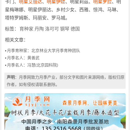
卡门、
明星艾丽达
、
明星伊娃
、明星莉茲、
明星罗拉
、明
星梅琳娜、明星伊丽达、乡村少女、西雅、惊鸿、马琳、
塔特罗姆斯、玛丽安、罗马城。
标签：
育种家
丹陶
洛可可
钢琴
德国
相关文章：
▪
月季育种家：北京林业大学月季育种团队
▪
月季名人：黄善武
▪
月季名人：冯慧(北京园科院)
声明
：月季网致力月季产业，部分文字和图片来源网络，版权归原
作者，如有侵权请联系删除。