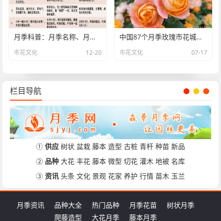
月季科普：月季名称、月季分类和花型香气
中国87个月季玫瑰市花城市名单大全
市花文化
12-20
市花文化
07-17
栏目导航
①
供应
树状
盆栽
藤本
造型
古桩
青杆
种苗
新品
②
品种
大花
丰花
藤本
微型
切花
灌木
地被
名库
③
资讯
头条
文化
景观
花家
养护
行情
苗木
玉兰
月季资讯
品种大全
热门品种
月季花苗
树状月季
爬藤造型
大花月季
藤本月季