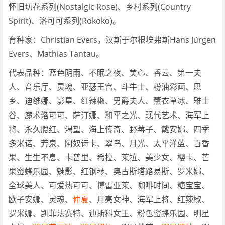
怀旧切花系列(Nostalgic Rose)、乡村系列(Country
Spirit)、洛可可系列(Rokoko)。
育种家：Christian Evers，汉斯于尔根埃弗斯Hans Jürgen
Evers、Mathias Tantau。
代表品种：蓝色阴雨、不眠之夜、美心、香云、第一夫
人、音乐厅、灵魂、亚瑟王宫、斗牛士、粉油彩画、思
乡、迪维娜、影星、红辣椒、男爵夫人、薰衣草冰、雅士
谷、魔术洛可可、萨汀娜、和平之光、现代艺术、海军上
将、永久腮红、渴望、海上传奇、野莓子、戴安娜、四季
多米诺、芳泉、阿奴诗卡、翠鸟、月光、太平洋蓝、百香
果、生生不息、卡普里、希拉、莱拉、美少女、樱卡、芒
果蜜蜂乐园、魅影、红钢琴、奥古斯塔路易斯、罗米娜、
全球美人、可爱热可可、博雷亚莱、咖啡时间、糖宝宝、
欧子安娜、灵魂、
仲夏
、月亮女神、海军上将、红辣椒、
罗米娜、凯菲法赛特、迪斯科女王、粉色蜜蜂乐园、明星